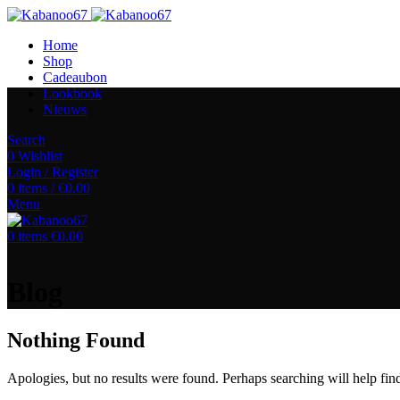
Home
Shop
Cadeaubon
Lookbook
Nieuws
Search
0
Wishlist
Login / Register
0
items
/
€
0.00
Menu
0
items
€
0.00
Blog
Nothing Found
Apologies, but no results were found. Perhaps searching will help find